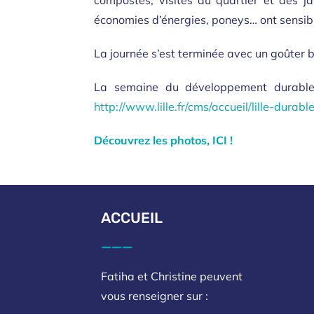
compostes, visites du quartier et des ja
économies d’énergies, poneys… ont sensibil
La journée s’est terminée avec un goûter bi
La semaine du développement durable c
http://www.lille.fr/cms/accueil/lille-dur
Découvrez les photos, ICI !
ACCUEIL
___
Fatiha et Christine peuvent
vous renseigner sur :