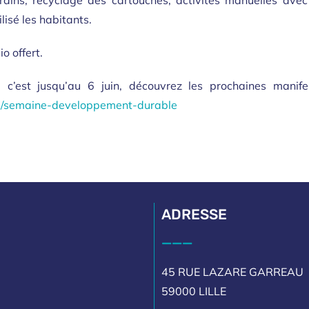
rdins, recyclage des cartouches, activités manuelles avec d
isé les habitants.
o offert.
’est jusqu’au 6 juin, découvrez les prochaines manifest
able/semaine-developpement-durable
ADRESSE
___
45 RUE LAZARE GARREAU
59000 LILLE