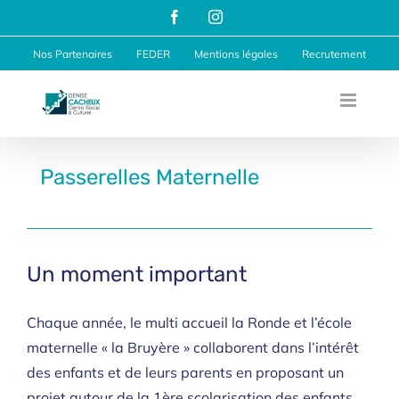
Passer
Facebook
Instagram
au
Nos Partenaires
FEDER
Mentions légales
Recrutement
contenu
Passerelles Maternelle
Un moment important
Chaque année, le multi accueil la Ronde et l’école
maternelle « la Bruyère » collaborent dans l’intérêt
des enfants et de leurs parents en proposant un
projet autour de la 1ère scolarisation des enfants