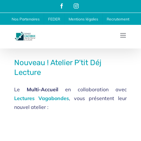
Passer
Facebook
Instagram
au
Nos Partenaires
FEDER
Mentions légales
Recrutement
contenu
Nouveau ! Atelier P’tit Déj
Lecture
Le
Multi-Accueil
en collaboration avec
Lectures Vagabondes
, vous présentent leur
nouvel atelier :
P’tit Déj Lecture