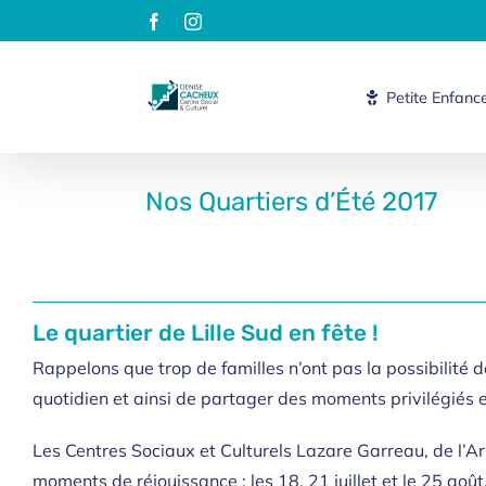
Passer
Facebook
Instagram
au
contenu
Petite Enfanc
Nos Quartiers d’Été 2017
Le quartier de Lille Sud en fête !
Rappelons que trop de familles n’ont pas la possibilité 
quotidien et ainsi de partager des moments privilégiés e
Les Centres Sociaux et Culturels Lazare Garreau, de l’A
moments de réjouissance : les 18, 21 juillet et le 25 août