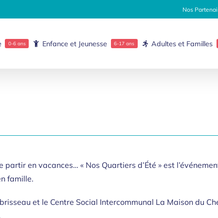
Nos Partenai
e
Enfance et Jeunesse
Adultes et Familles
0-6 ans
6-17 ans
de partir en vacances… « Nos Quartiers d’Été » est l’événemen
n famille.
rbrisseau et le Centre Social Intercommunal La Maison du Ch
.