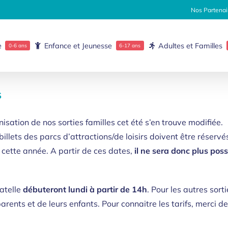
Nos Partenai
e
Enfance et Jeunesse
Adultes et Familles
0-6 ans
6-17 ans
s
nisation de nos sorties familles cet été s’en trouve modifiée.
illets des parcs d’attractions/de loisirs doivent être réservé
 cette année. A partir de ces dates,
il ne sera donc plus possi
gatelle
débuteront lundi à partir de 14h
. Pour les autres sorti
parents et de leurs enfants. Pour connaitre les tarifs, merci 