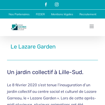
Passer
Facebook
Instagram
au
Nos Partenaires
FEDER
Mentions légales
Recrutement
contenu
Le Lazare Garden
Un jardin collectif à Lille-Sud.
Le 8 février 2020 s’est tenue l’inauguration d’un
jardin collectif au centre social et culturel de Lazare
Garreau, le « Lazare Garden ». Lors de cette après-
midi pluvieuse, plusieurs animations ont été