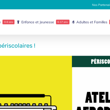
Nos Partenai
e
Enfance et Jeunesse
Adultes et Familles
0-6 ans
6-17 ans
périscolaires !