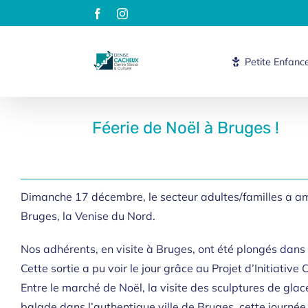
Passer
Facebook
Instagram
au
contenu
Petite Enfanc
Féerie de Noël à Bruges !
Dimanche 17 décembre, le secteur adultes/familles a 
Bruges, la Venise du Nord.
Nos adhérents, en visite à Bruges, ont été plongés dans l
Cette sortie a pu voir le jour grâce au Projet d’Initiative
Entre le marché de Noël, la visite des sculptures de gla
balade dans l’authentique ville de Bruges, cette journée 