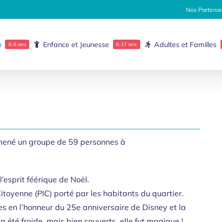
Nos Partenai
e
Enfance et Jeunesse
Adultes et Familles
0-6 ans
6-17 ans
amené un groupe de 59 personnes à
’esprit féérique de Noël.
 Citoyenne (PIC) porté par les habitants du quartier.
ces en l’honneur du 25e anniversaire de Disney et la
a été froide, mais bien couverts, elle fut magique !