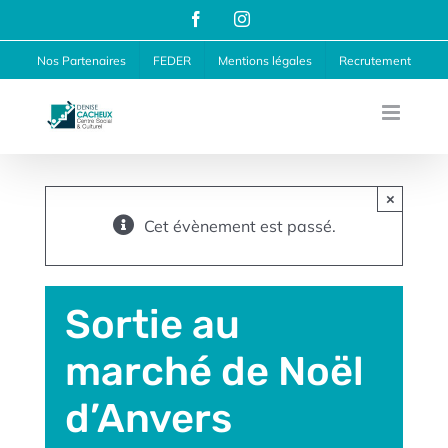
Passer
Facebook
Instagram
au
Nos Partenaires
FEDER
Mentions légales
Recrutement
contenu
×
Cet évènement est passé.
Sortie au
marché de Noël
d’Anvers