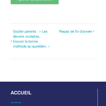
Goûter parents : « Les
Repas de fin d’année
devoirs scolaires,
trouver la bonne
méthode au quotidien. »
ACCUEIL
___