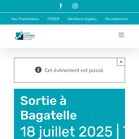
Passer
Facebook
Instagram
au
Nos Partenaires
FEDER
Mentions légales
Recrutement
contenu
×
Cet évènement est passé.
Sortie à
Bagatelle
18 juillet 2025 | 7