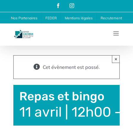
Passer
Facebook
Instagram
au
Nos Partenaires
FEDER
Mentions légales
Recrutement
contenu
×
Cet évènement est passé.
Repas et bingo
11 avril | 12h00
-
1