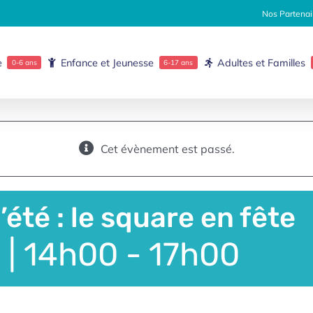
Nos Partenai
e
Enfance et Jeunesse
Adultes et Familles
0-6 ans
6-17 ans
Cet évènement est passé.
’été : le square en fête
4 | 14h00
-
17h00