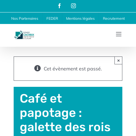
Passer
Facebook
Instagram
au
Nos Partenaires
FEDER
Mentions légales
Recrutement
contenu
×
Cet évènement est passé.
Café et
papotage :
galette des rois