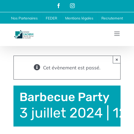
Passer
Facebook
Instagram
au
Nos Partenaires
FEDER
Mentions légales
Recrutement
contenu
×
Cet évènement est passé.
Barbecue Party
3 juillet 2024 | 1