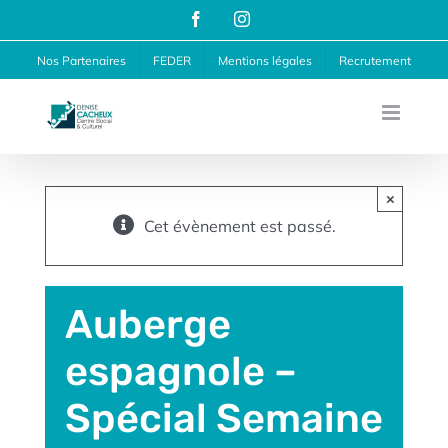
Passer
Facebook
Instagram
au
Nos Partenaires
FEDER
Mentions légales
Recrutement
contenu
×
Cet évènement est passé.
Auberge
espagnole –
Spécial Semaine