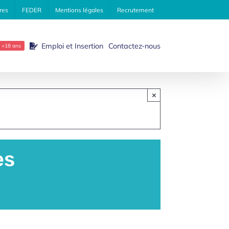
res
FEDER
Mentions légales
Recrutement
Emploi et Insertion
Contactez-nous
+18 ans
×
es