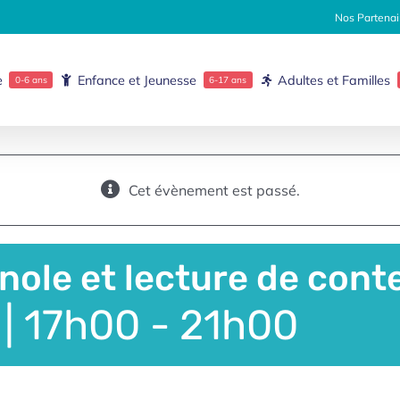
Nos Partenai
e
Enfance et Jeunesse
Adultes et Familles
0-6 ans
6-17 ans
Cet évènement est passé.
ole et lecture de cont
| 17h00
-
21h00