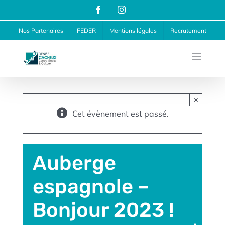
Passer
Facebook
Instagram
au
Nos Partenaires
FEDER
Mentions légales
Recrutement
contenu
×
Cet évènement est passé.
Auberge
espagnole –
Bonjour 2023 !