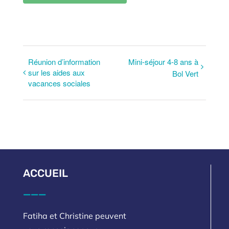
Réunion d’information
Mini-séjour 4-8 ans à
sur les aides aux
Bol Vert
vacances sociales
ACCUEIL
___
Fatiha et Christine peuvent