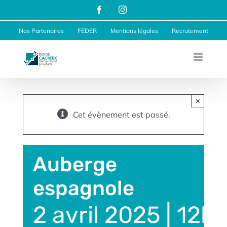
Passer
Facebook
Instagram
au
Nos Partenaires
FEDER
Mentions légales
Recrutement
contenu
×
Cet évènement est passé.
Auberge
espagnole
2 avril 2025 | 12h