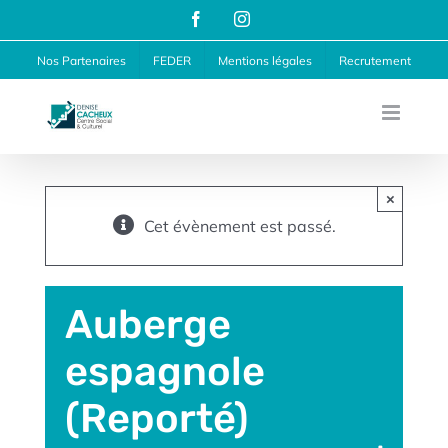
Passer
Facebook
Instagram
au
Nos Partenaires
FEDER
Mentions légales
Recrutement
contenu
×
Cet évènement est passé.
Auberge
espagnole
(Reporté)