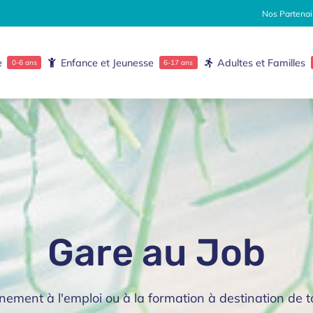
Nos Partenai
e
Enfance et Jeunesse
Adultes et Familles
0-6 ans
6-17 ans
Gare au Job
ent à l'emploi ou à la formation à destination de to