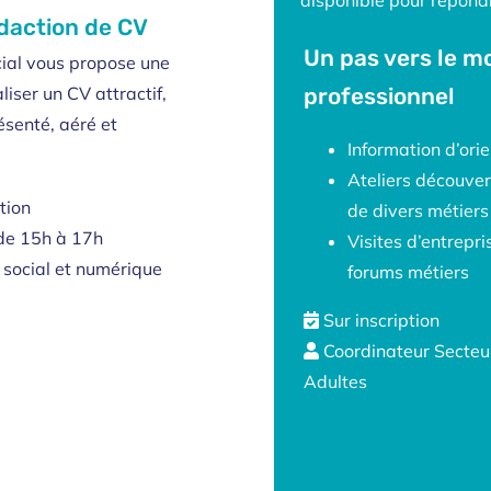
édaction de CV
Un pas vers le 
cial vous propose une
liser un CV attractif,
professionnel
résenté, aéré et
Information d’ori
Ateliers découver
tion
de divers métiers
de 15h à 17h
Visites d’entrepri
social et numérique
forums métiers
Sur inscription
Coordinateur Secteu
Adultes