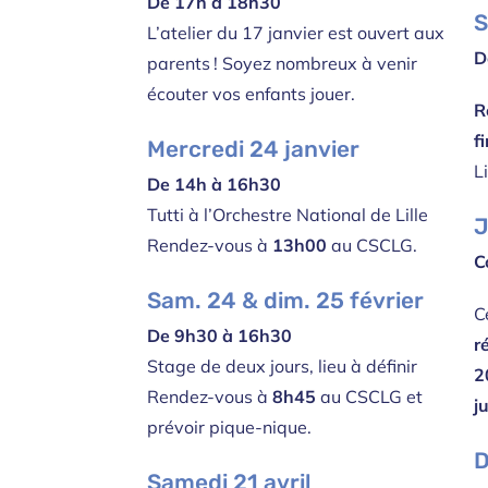
De 17h à 18h30
L’atelier du 17 janvier est ouvert aux
D
parents !
Soyez nombreux à venir
écouter vos enfants jouer.
R
f
Mercredi
24
janvier
L
De 14h à 16h30
Tutti à l’Orchestre National de Lille
J
Rendez-vous à
13h00
au CSCLG.
C
Sam. 24 & dim.
25
février
C
De 9h30 à 16h30
r
Stage de deux jours, lieu à définir
2
Rendez-vous à
8h45
au CSCLG et
j
prévoir pique-nique.
D
Samedi
21
avril