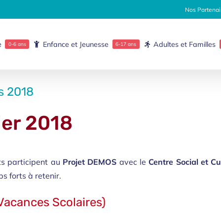
Nos Partenai
e
Enfance et Jeunesse
Adultes et Familles
0-6 ans
6-17 ans
s 2018
ier 2018
ts participent au
Projet DEMOS
avec le
Centre Social et C
s forts à retenir.
acances Scolaires)