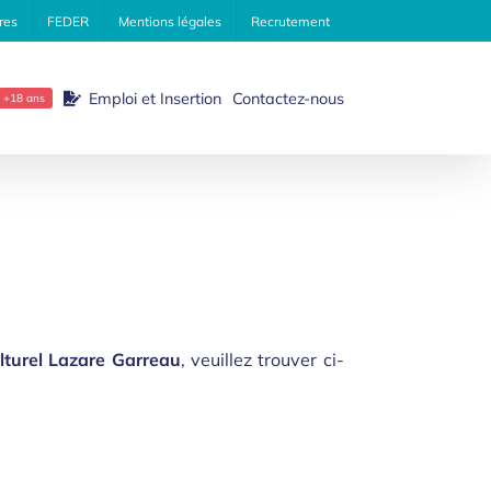
res
FEDER
Mentions légales
Recrutement
Emploi et Insertion
Contactez-nous
+18 ans
ulturel Lazare Garreau
, veuillez trouver ci-