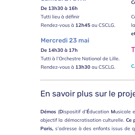
C
De 13h30 à 16h
Tutti lieu à définir
C
Rendez-vous à
12h45
au CSCLG.
l
e
Mercredi
23
mai
T
De 14h30 à 17h
Tutti à l’Orchestre National de Lille.
C
Rendez-vous à
13h30
au CSCLG.
En savoir plus sur le pro
Démos
(
D
ispositif d’
É
ducation
M
usicale 
objectif la démocratisation culturelle.
Ce 
Paris,
s’adresse à des enfants issus de qu