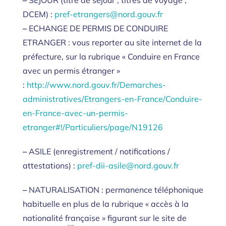
–
SÉJOUR (titre de séjour ; titres de voyage ;
DCEM) :
pref-etrangers@nord.gouv.fr
–
ECHANGE DE PERMIS DE CONDUIRE
ETRANGER : vous reporter au site internet de la
préfecture, sur la rubrique « Conduire en France
avec un permis étranger »
:
http://www.nord.gouv.fr/
Demarches-
administratives/
Etrangers-en-France/Conduire-
en-France-avec-un-permis-
etranger#!/Particuliers/page/
N19126
–
ASILE (enregistrement / notifications /
attestations) :
pref-dii-asile@nord.gouv.fr
–
NATURALISATION : permanence téléphonique
habituelle en plus de la rubrique « accès à la
nationalité française » figurant sur le site de