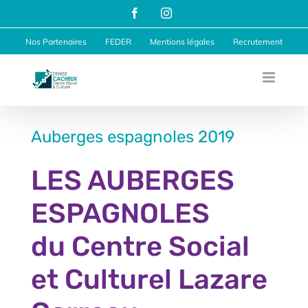
Passer
Facebook
Instagram
au
Nos Partenaires
FEDER
Mentions légales
Recrutement
contenu
Auberges espagnoles 2019
LES AUBERGES
ESPAGNOLES
du Centre Social
et Culturel Lazare