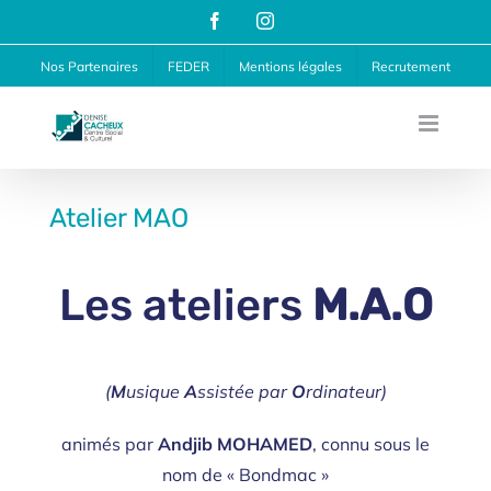
Passer
Facebook
Instagram
au
Nos Partenaires
FEDER
Mentions légales
Recrutement
contenu
Atelier MAO
Les ateliers
M.A.O
(
M
usique
A
ssistée par
O
rdinateur)
animés par
Andjib MOHAMED
, connu sous le
nom de « Bondmac »